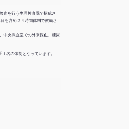
検査を行う生理検査課で構成さ
休日を含め２４時間体制で依頼さ
、中央採血室での外来採血、糖尿
手１名の体制となっています。