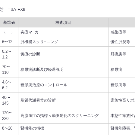
TBA-FX8
基準値
検査項目
（ − ）
炎症マ−カ−
感染症等
6〜12
肝機能スクリ−ニング
慢性肝炎等
0.2〜
黄疸の診断
肝疾患等
1.2
70〜
糖尿病診断及び経過説明
糖尿病
110
4.6〜
糖尿病治療のコントロール
糖尿病等
6.2
40〜
脂質代謝異常の診断
家族性高リポ
145
120〜
高脂血症の指標＜動脈硬化のスクリーニング
本態性家族性
220
8〜20
腎機能の指標
腎機能障害、