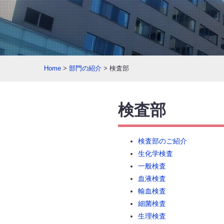
Home
>
部門の紹介
> 検査部
検査部
検査部のご紹介
生化学検査
一般検査
血液検査
輸血検査
細菌検査
生理検査