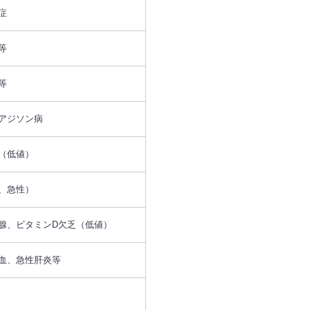
症
等
等
アジソン病
（低値）
、急性）
腺、ビタミンD欠乏（低値）
血、急性肝炎等