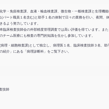
化学・免疫検査課、血液・輸血検査課、微生物・一般検査課と生理機能
名(パート職員１名含む)と助手１名の体制で日々の業務を行い、夜間、
きるよう努力しています。
本臨床検査技師会の外部精度管理調査では高い評価を得ています。また
どのチーム医療にも検査の専門的知識を生かし参加しています。
(病理・細胞検査課)として独立し、病理医１名、臨床検査技師３名、助
の紹介」にある「病理診断科」をご覧下さい。
査技師