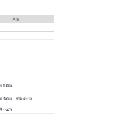
高値
蛋白血症
高脂血症、動脈硬化症
腎不全等