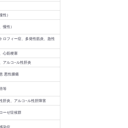
慢性）
、慢性）
トロフィー症、多発性筋炎、急性
、心筋梗塞
、アルコ−ル性肝炎
患 悪性腫瘍
癌等
性肝炎、アルコ−ル性肝障害
ローゼ症候群
感染症