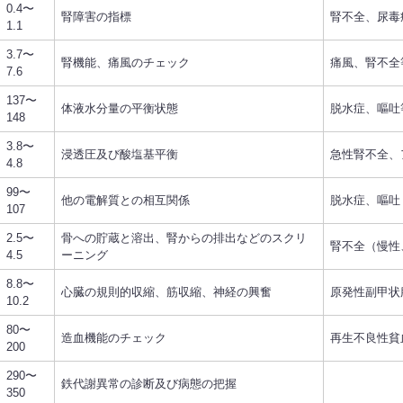
0.4〜
腎障害の指標
腎不全、尿毒
1.1
3.7〜
腎機能、痛風のチェック
痛風、腎不全
7.6
137〜
体液水分量の平衡状態
脱水症、嘔吐
148
3.8〜
浸透圧及び酸塩基平衡
急性腎不全、
4.8
99〜
他の電解質との相互関係
脱水症、嘔吐
107
2.5〜
骨への貯蔵と溶出、腎からの排出などのスクリ
腎不全（慢性
4.5
ーニング
8.8〜
心臓の規則的収縮、筋収縮、神経の興奮
原発性副甲状
10.2
80〜
造血機能のチェック
再生不良性貧
200
290〜
鉄代謝異常の診断及び病態の把握
350