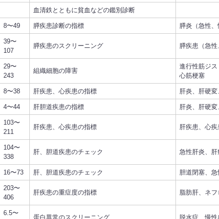
血清鉄とともに貧血などの鑑別診断
8〜49
膵疾患診断の指標
膵炎（急性、
39〜
膵疾患のスクリーニング
膵疾患（急性
107
29〜
進行性筋ジス
組織細胞の障害
243
心筋梗塞
8〜38
肝疾患、心疾患の指標
肝炎、肝硬変
4〜44
肝胆道疾患の指標
肝炎、肝硬変
103〜
肝疾患、心疾患の指標
肝疾患、心疾
211
104〜
肝、胆道疾患のチェック
急性肝炎、肝
338
16〜73
肝、胆道疾患のチェック
胆道閉塞、急
203〜
肝疾患の重症度の指標
脂肪肝、ネフ
406
6.5〜
蛋白異常のスクリーニング
脱水症、慢性