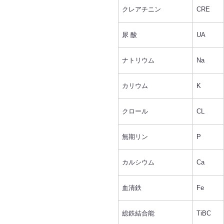
クレアチニン
CRE
尿 酸
UA
ナトリウム
Na
カリウム
K
クロール
CL
無期リン
P
カルシウム
Ca
血清鉄
Fe
総鉄結合能
TiBC