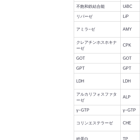
不飽和鉄結合能
UiBC
リパーゼ
LiP
アミラ−ゼ
AMY
クレアチンホスホキナ
CPK
ーゼ
GOT
GOT
GPT
GPT
LDH
LDH
アルカリフォスファタ
ALP
ーゼ
γ−GTP
γ−GTP
コリンエステラーゼ
CHE
総蛋白
TP