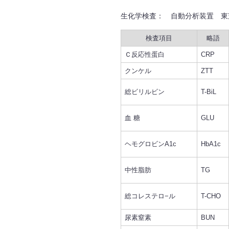
生化学検査： 自動分析装置 東芝 
検査項目
略語
Ｃ反応性蛋白
CRP
クンケル
ZTT
総ビリルビン
T-BiL
血 糖
GLU
ヘモグロビンA1c
HbA1c
中性脂肪
TG
総コレステロ−ル
T-CHO
尿素窒素
BUN