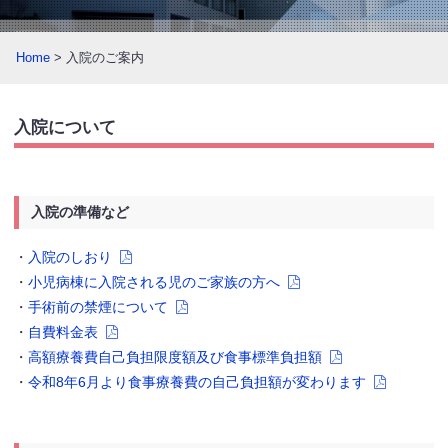
Home
> 入院のご案内
入院について
入院の準備など
・
入院のしおり
・
小児病棟に入院される児のご家族の方へ
・
手術前の禁煙について
・
自費料金表
・
高額療養費自己負担限度額及び食事標準負担額
・
令和8年6月より食事療養費の自己負担額が変わります