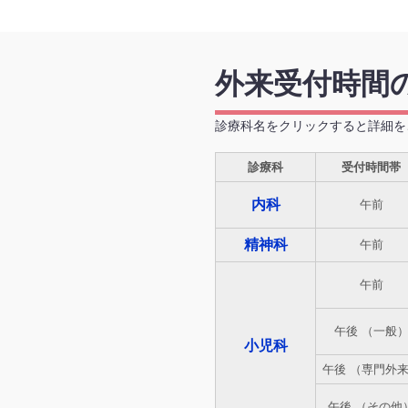
外来受付時間
診療科名をクリックすると詳細を
診療科
受付時間帯
内科
午前
精神科
午前
午前
午後 （一般
小児科
午後 （専門外
午後 （その他