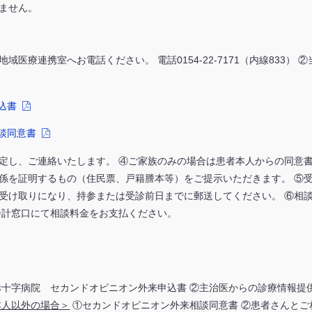
ません。
医療連携室へお電話ください。 電話0154-22-7171（内線833）
込書
談同意書
定し、ご連絡いたします。 ④ご家族のみの場合は患者本人からの同意
係を証明するもの（住民票、戸籍謄本等）をご提示いただきます。 ⑤
受け取りになり、持参または受診前日までに郵送してください。 ⑥相
会計窓口にて相談料金をお支払ください。
十字病院 セカンドオピニオン外来申込書 ②主治医からの診療情報提
本人以外の場合＞
①セカンドオピニオン外来相談同意書 ②患者さんとご