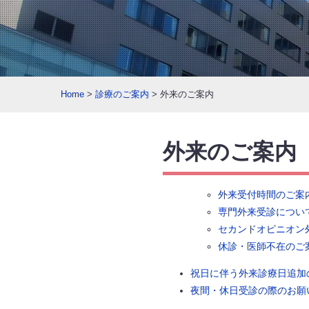
Home
>
診療のご案内
> 外来のご案内
外来のご案内
外来受付時間のご案
専門外来受診につい
セカンドオピニオン
休診・医師不在のご
祝日に伴う外来診療日追加
夜間・休日受診の際のお願