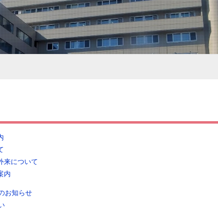
内
て
外来について
案内
のお知らせ
い