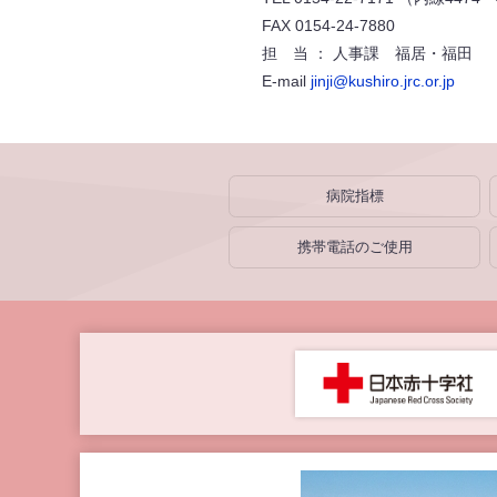
FAX 0154-24-7880
担 当 ： 人事課 福居・福田
E-mail
jinji@kushiro.jrc.or.jp
病院指標
携帯電話のご使用