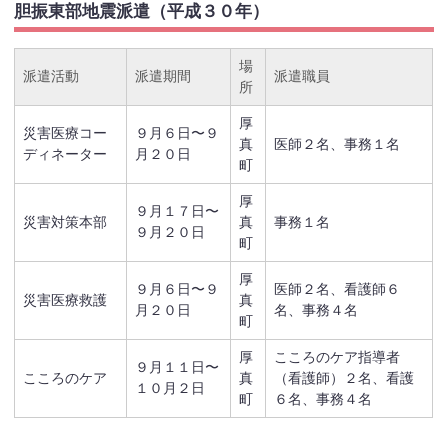
胆振東部地震派遣（平成３０年）
場
派遣活動
派遣期間
派遣職員
所
厚
災害医療コー
９月６日〜９
真
医師２名、事務１名
ディネーター
月２０日
町
厚
９月１７日〜
災害対策本部
真
事務１名
９月２０日
町
厚
９月６日〜９
医師２名、看護師６
災害医療救護
真
月２０日
名、事務４名
町
厚
こころのケア指導者
９月１１日〜
こころのケア
真
（看護師）２名、看護
１０月２日
町
６名、事務４名