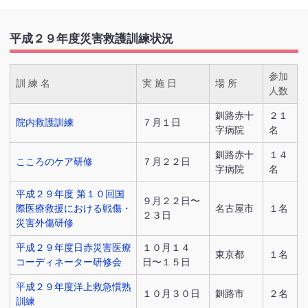
平成２９年度災害救護訓練状況
参加
訓 練 名
実 施 日
場 所
人数
釧路赤十
２１
院内救護訓練
７月１日
字病院
名
釧路赤十
１４
こころのケア研修
７月２２日
字病院
名
平成２９年度 第１０回国
９月２２日〜
際医療救援における戦傷・
名古屋市
１名
２３日
災害外傷研修
平成２９年度日赤災害医療
１０月１４
東京都
１名
コーディネーター研修会
日〜１５日
平成２９年度洋上救急慣熟
１０月３０日
釧路市
２名
訓練