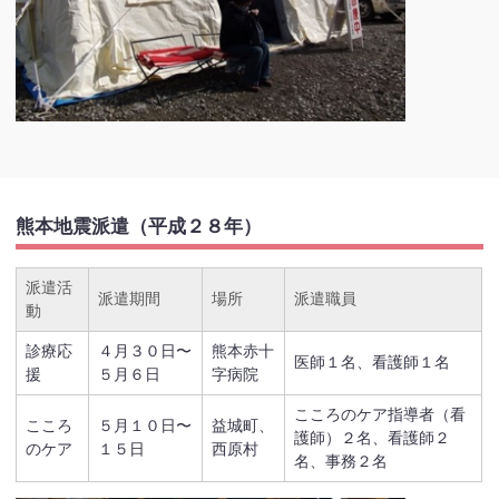
熊本地震派遣（平成２８年）
派遣活
派遣期間
場所
派遣職員
動
診療応
４月３０日〜
熊本赤十
医師１名、看護師１名
援
５月６日
字病院
こころのケア指導者（看
こころ
５月１０日〜
益城町、
護師）２名、看護師２
のケア
１５日
西原村
名、事務２名