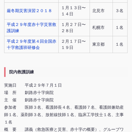
１月１３日〜
厳冬期災害演習２０１８
北見市
３名
１４日
平成２９年度赤十字災害救
１月２７日〜
札幌市
１名
護訓練
２８日
平成２９年度第４回全国赤
２月１７日〜
東京都
１名
十字救護班研修会
１９日
院内救護訓練
実施日 平成２９年７月１日
場 所 釧路赤十字病院
主 催 釧路赤十字病院
参加者 医師３名、看護師長４名、看護師７名、看護師兼助産
師１名、薬剤師３名、放射線技師１名、臨床工学技士１名、主事
１名
概 要 講義（救急医療と災害、赤十字の概要）、グループワ