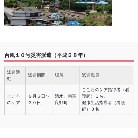
台風１０号災害派遣（平成２８年）
派遣活
派遣期間
場所
派遣職員
動
こころのケア指導者（看
こころ
９月６日〜
清水、南富
護師）３名、
のケア
３０日
良野町
健康生活指導者（看護
師）３名