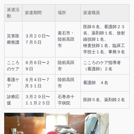
派遣活
派遣期間
場所
派遣職員
動
医師６名、看護師２３
釜石市・
名、薬剤師１名、放射
災害医
３月２０日〜
陸前高田
線技師１名、
療救護
７月５日
市
検査技師１名、臨床工
学技士１名、事務９名
こころ
６月６日〜２
陸前高田
こころのケア指導者
のケア
９日
市
（看護師）２名
看護ケ
６月４日〜７
陸前高田
看護師 ４名
ア
月３１日
市
診療応
３月２９日〜
石巻赤十
医師５名、薬剤師２名
援
１１月２５日
字病院