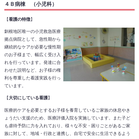
４Ｂ病棟 （小児科）
【
看護の特徴
】
釧根地区唯一の小児救急医療
拠点病院として、急性期から
継続的なケアが必要な慢性期
のお子様まで、幅広く受け入
れを行っています。発達に合
わせた説明など、お子様の権
利を尊重した看護実践を行っ
ています。
【
大切にしている看護
】
医療的ケアを必要とするお子様を養育しているご家族の休息やき
ょうだい支援のため、医療評価入院を実施しています。また子ど
も虐待予防に力を入れており、様々な不安・困りごとがあるご家
族に対して、地域・行政と連携し、自宅で安全に生活できるよう