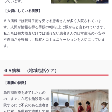
っています。
【
大切にしている看護
】
５Ｂ病棟では眼科手術を受ける患者さんが多く入院されていま
す。人間が情報を得る手段の8割以上は眼からと言われています。
私たちは視力検査だけでは測れない患者さんの日常生活の不安や
不自由さを察知し、観察とコミュニケーションを大切にしていま
す。
６Ａ病棟 （地域包括ケア）
【
看護の特徴
】
急性期医療を終了したもの
の、すぐに在宅や施設等へ退
院するには不安のある患者さ
んに対し多職種で協働して在