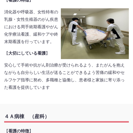
【
看護の特徴
】
消化器や呼吸器、女性特有の
乳腺・女性生殖器のがん疾患
における周手術期看護やがん
化学療法看護、緩和ケアや終
末期看護を行っています。
【
大切にしている看護
】
安心して手術や抗がん剤治療が受けられるよう、またがんを抱え
ながらも自分らしい生活が送ることができるよう苦痛の緩和やセ
ルフケア指導に努め、多職種と協働し、患者様と家族に寄り添っ
た看護を提供しています
４Ａ病棟 （産科）
【
看護の特徴
】